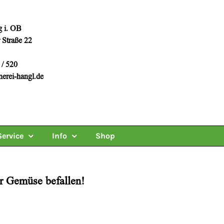
 i. OB
 Straße 22
 / 520
erei-hangl.de
Service
Info
Shop
er Gemüse befallen!