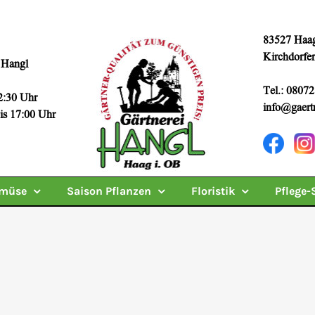
83527 Haag
Kirchdorfer
 Hangl
Tel.: 08072
2:30 Uhr
info@gaertn
7:00 Uhr
müse
Saison Pflanzen
Floristik
Pflege-