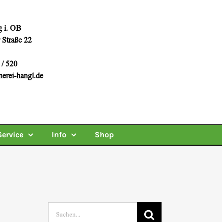
 i. OB
 Straße 22
 / 520
erei-hangl.de
Service
Info
Shop
Suche