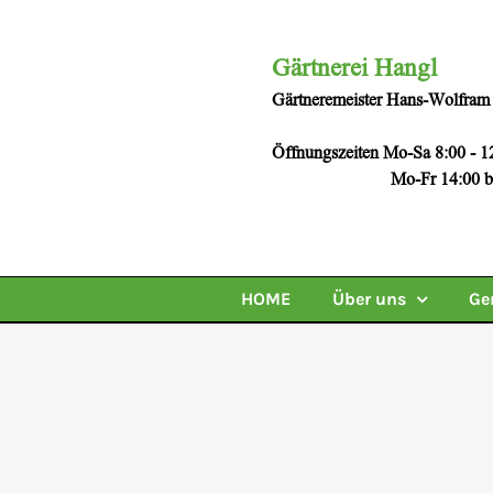
Zum
Inhalt
Gärtnerei Hangl
springen
Gärtneremeister Hans-Wolfram
Öffnungszeiten Mo-Sa 8:00 - 1
Mo-Fr 14:00 bis 1
HOME
Über uns
Ge